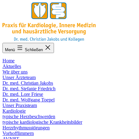
Zum
Inhalt
springen
KARDIO-
Menü
Schließen
MA.de
Home
Aktuelles
Wir über uns
Unser Ärzteteam
Dr. med. Christian Jakobs
Dr. med. Stefanie Friedrich
Dr. med. Lore Friese
Dr. med. Wolfgang Toepel
Unser Praxisteam
Kardiologie
typische Herzbeschwerden
typische kardiologische Krankheitsbilder
Herzrhythmusstörungen
Vorhofflimmern
AVNRT