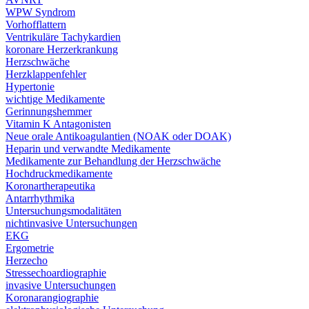
WPW Syndrom
Vorhofflattern
Ventrikuläre Tachykardien
koronare Herzerkrankung
Herzschwäche
Herzklappenfehler
Hypertonie
wichtige Medikamente
Gerinnungshemmer
Vitamin K Antagonisten
Neue orale Antikoagulantien (NOAK oder DOAK)
Heparin und verwandte Medikamente
Medikamente zur Behandlung der Herzschwäche
Hochdruckmedikamente
Koronartherapeutika
Antarrhythmika
Untersuchungsmodalitäten
nichtinvasive Untersuchungen
EKG
Ergometrie
Herzecho
Stressechoardiographie
invasive Untersuchungen
Koronarangiographie