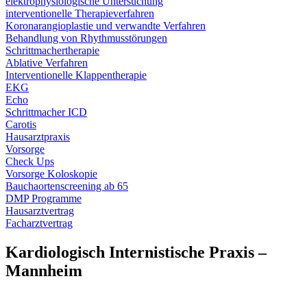
elektrophysiologische Untersuchung
interventionelle Therapieverfahren
Koronarangioplastie und verwandte Verfahren
Behandlung von Rhythmusstörungen
Schrittmachertherapie
Ablative Verfahren
Interventionelle Klappentherapie
EKG
Echo
Schrittmacher ICD
Carotis
Hausarztpraxis
Vorsorge
Check Ups
Vorsorge Koloskopie
Bauchaortenscreening ab 65
DMP Programme
Hausarztvertrag
Facharztvertrag
Kardiologisch Internistische Praxis –
Mannheim