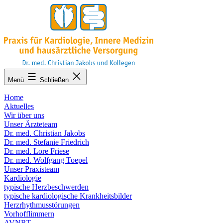
Zum
Inhalt
springen
KARDIO-
Menü
Schließen
MA.de
Home
Aktuelles
Wir über uns
Unser Ärzteteam
Dr. med. Christian Jakobs
Dr. med. Stefanie Friedrich
Dr. med. Lore Friese
Dr. med. Wolfgang Toepel
Unser Praxisteam
Kardiologie
typische Herzbeschwerden
typische kardiologische Krankheitsbilder
Herzrhythmusstörungen
Vorhofflimmern
AVNRT