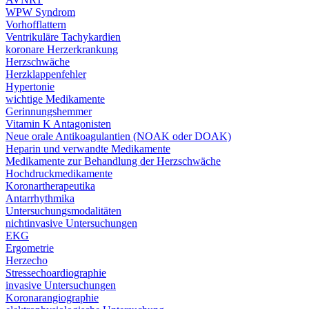
WPW Syndrom
Vorhofflattern
Ventrikuläre Tachykardien
koronare Herzerkrankung
Herzschwäche
Herzklappenfehler
Hypertonie
wichtige Medikamente
Gerinnungshemmer
Vitamin K Antagonisten
Neue orale Antikoagulantien (NOAK oder DOAK)
Heparin und verwandte Medikamente
Medikamente zur Behandlung der Herzschwäche
Hochdruckmedikamente
Koronartherapeutika
Antarrhythmika
Untersuchungsmodalitäten
nichtinvasive Untersuchungen
EKG
Ergometrie
Herzecho
Stressechoardiographie
invasive Untersuchungen
Koronarangiographie