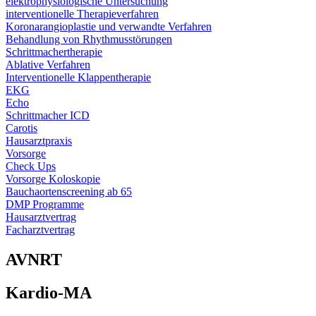
elektrophysiologische Untersuchung
interventionelle Therapieverfahren
Koronarangioplastie und verwandte Verfahren
Behandlung von Rhythmusstörungen
Schrittmachertherapie
Ablative Verfahren
Interventionelle Klappentherapie
EKG
Echo
Schrittmacher ICD
Carotis
Hausarztpraxis
Vorsorge
Check Ups
Vorsorge Koloskopie
Bauchaortenscreening ab 65
DMP Programme
Hausarztvertrag
Facharztvertrag
AVNRT
Kardio-MA