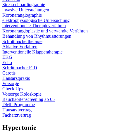
Stressechoardiographie
invasive Untersuchungen
Koronarangiographie
elektrophysiologische Untersuchung
interventionelle Therapieverfahren
Koronarangioplastie und verwandte Verfahren
Behandlung von Rhythmusstörungen
Schrittmachertherapie
Ablative Verfahren
Interventionelle Klappentherapie
EKG
Echo
Schrittmacher ICD
Carotis
Hausarztpraxis
Vorsorge
Check Ups
Vorsorge Koloskopie
Bauchaortenscreening ab 65
DMP Programme
Hausarztvertrag
Facharztvertrag
Hypertonie