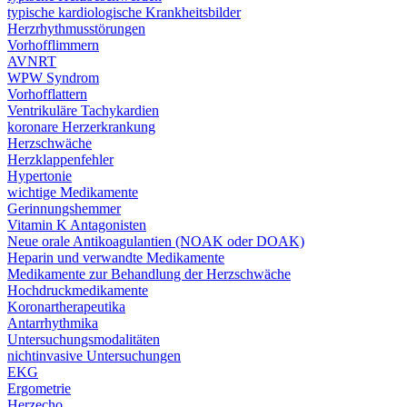
typische kardiologische Krankheitsbilder
Herzrhythmusstörungen
Vorhofflimmern
AVNRT
WPW Syndrom
Vorhofflattern
Ventrikuläre Tachykardien
koronare Herzerkrankung
Herzschwäche
Herzklappenfehler
Hypertonie
wichtige Medikamente
Gerinnungshemmer
Vitamin K Antagonisten
Neue orale Antikoagulantien (NOAK oder DOAK)
Heparin und verwandte Medikamente
Medikamente zur Behandlung der Herzschwäche
Hochdruckmedikamente
Koronartherapeutika
Antarrhythmika
Untersuchungsmodalitäten
nichtinvasive Untersuchungen
EKG
Ergometrie
Herzecho