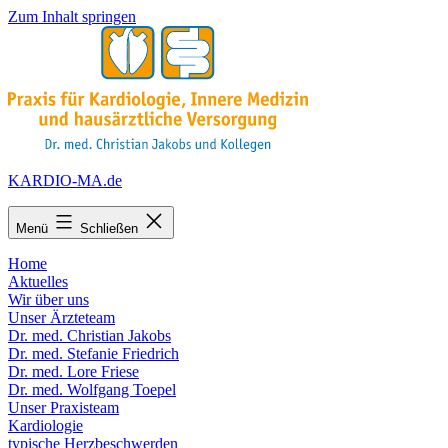
Zum Inhalt springen
KARDIO-MA.de
Menü
Schließen
Home
Aktuelles
Wir über uns
Unser Ärzteteam
Dr. med. Christian Jakobs
Dr. med. Stefanie Friedrich
Dr. med. Lore Friese
Dr. med. Wolfgang Toepel
Unser Praxisteam
Kardiologie
typische Herzbeschwerden