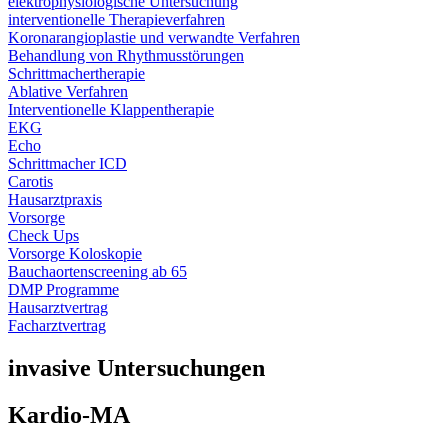
elektrophysiologische Untersuchung
interventionelle Therapieverfahren
Koronarangioplastie und verwandte Verfahren
Behandlung von Rhythmusstörungen
Schrittmachertherapie
Ablative Verfahren
Interventionelle Klappentherapie
EKG
Echo
Schrittmacher ICD
Carotis
Hausarztpraxis
Vorsorge
Check Ups
Vorsorge Koloskopie
Bauchaortenscreening ab 65
DMP Programme
Hausarztvertrag
Facharztvertrag
invasive Untersuchungen
Kardio-MA