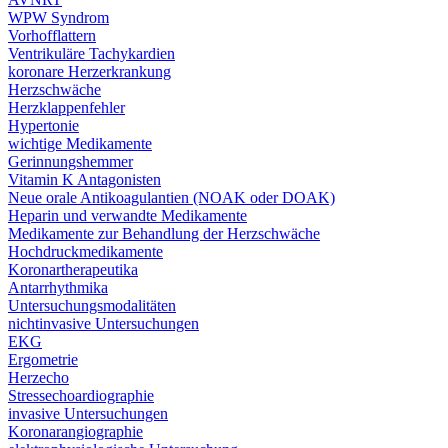
WPW Syndrom
Vorhofflattern
Ventrikuläre Tachykardien
koronare Herzerkrankung
Herzschwäche
Herzklappenfehler
Hypertonie
wichtige Medikamente
Gerinnungshemmer
Vitamin K Antagonisten
Neue orale Antikoagulantien (NOAK oder DOAK)
Heparin und verwandte Medikamente
Medikamente zur Behandlung der Herzschwäche
Hochdruckmedikamente
Koronartherapeutika
Antarrhythmika
Untersuchungsmodalitäten
nichtinvasive Untersuchungen
EKG
Ergometrie
Herzecho
Stressechoardiographie
invasive Untersuchungen
Koronarangiographie