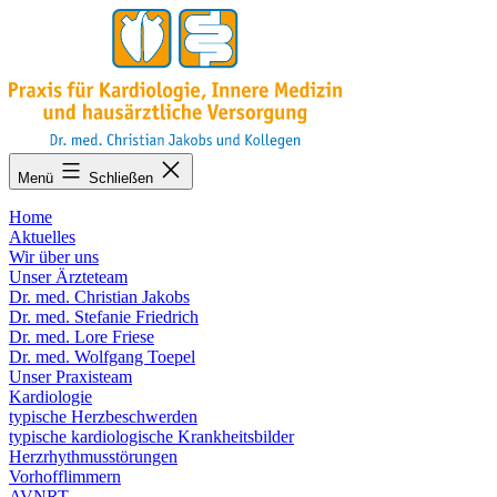
Zum
Inhalt
springen
KARDIO-
Menü
Schließen
MA.de
Home
Aktuelles
Wir über uns
Unser Ärzteteam
Dr. med. Christian Jakobs
Dr. med. Stefanie Friedrich
Dr. med. Lore Friese
Dr. med. Wolfgang Toepel
Unser Praxisteam
Kardiologie
typische Herzbeschwerden
typische kardiologische Krankheitsbilder
Herzrhythmusstörungen
Vorhofflimmern
AVNRT