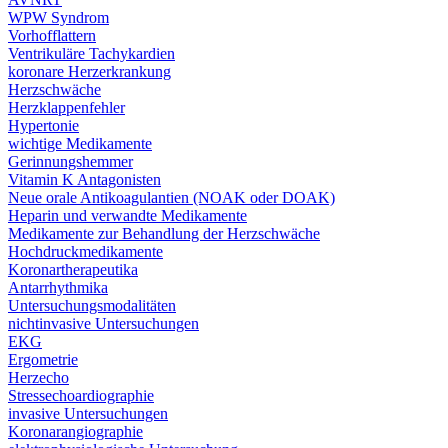
WPW Syndrom
Vorhofflattern
Ventrikuläre Tachykardien
koronare Herzerkrankung
Herzschwäche
Herzklappenfehler
Hypertonie
wichtige Medikamente
Gerinnungshemmer
Vitamin K Antagonisten
Neue orale Antikoagulantien (NOAK oder DOAK)
Heparin und verwandte Medikamente
Medikamente zur Behandlung der Herzschwäche
Hochdruckmedikamente
Koronartherapeutika
Antarrhythmika
Untersuchungsmodalitäten
nichtinvasive Untersuchungen
EKG
Ergometrie
Herzecho
Stressechoardiographie
invasive Untersuchungen
Koronarangiographie