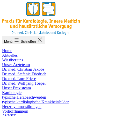
Zum
Inhalt
springen
KARDIO-
Menü
Schließen
MA.de
Home
Aktuelles
Wir über uns
Unser Ärzteteam
Dr. med. Christian Jakobs
Dr. med. Stefanie Friedrich
Dr. med. Lore Friese
Dr. med. Wolfgang Toepel
Unser Praxisteam
Kardiologie
typische Herzbeschwerden
typische kardiologische Krankheitsbilder
Herzrhythmusstörungen
Vorhofflimmern
AVNRT