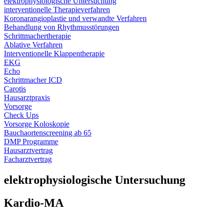
elektrophysiologische Untersuchung
interventionelle Therapieverfahren
Koronarangioplastie und verwandte Verfahren
Behandlung von Rhythmusstörungen
Schrittmachertherapie
Ablative Verfahren
Interventionelle Klappentherapie
EKG
Echo
Schrittmacher ICD
Carotis
Hausarztpraxis
Vorsorge
Check Ups
Vorsorge Koloskopie
Bauchaortenscreening ab 65
DMP Programme
Hausarztvertrag
Facharztvertrag
elektrophysiologische Untersuchung
Kardio-MA